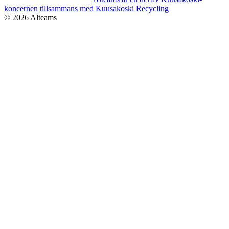
treatment
Gasket dispensing
Heat treatment and shot blasting
Sub-
koncernen tillsammans med Kuusakoski Recycling
assembly
© 2026 Alteams