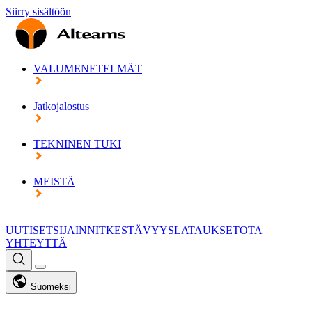
Siirry sisältöön
VALUMENETELMÄT
Jatkojalostus
TEKNINEN TUKI
MEISTÄ
UUTISET
SIJAINNIT
KESTÄVYYS
LATAUKSET
OTA
YHTEYTTÄ
Suomeksi