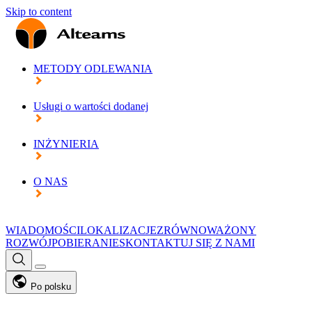
Skip to content
METODY ODLEWANIA
Usługi o wartości dodanej
INŻYNIERIA
O NAS
WIADOMOŚCI
LOKALIZACJE
ZRÓWNOWAŻONY
ROZWÓJ
POBIERANIE
SKONTAKTUJ SIĘ Z NAMI
Po polsku