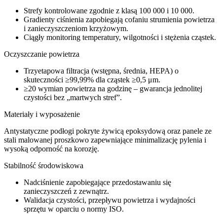
Strefy kontrolowane zgodnie z klasą 100 000 i 10 000.
Gradienty ciśnienia zapobiegają cofaniu strumienia powietrza
i zanieczyszczeniom krzyżowym.
Ciągły monitoring temperatury, wilgotności i stężenia cząstek.
Oczyszczanie powietrza
Trzyetapowa filtracja (wstępna, średnia, HEPA) o
skuteczności ≥99,99% dla cząstek ≥0,5 μm.
≥20 wymian powietrza na godzinę – gwarancja jednolitej
czystości bez „martwych stref”.
Materiały i wyposażenie
Antystatyczne podłogi pokryte żywicą epoksydową oraz panele ze
stali malowanej proszkowo zapewniające minimalizację pylenia i
wysoką odporność na korozję.
Stabilność środowiskowa
Nadciśnienie zapobiegające przedostawaniu się
zanieczyszczeń z zewnątrz.
Walidacja czystości, przepływu powietrza i wydajności
sprzętu w oparciu o normy ISO.