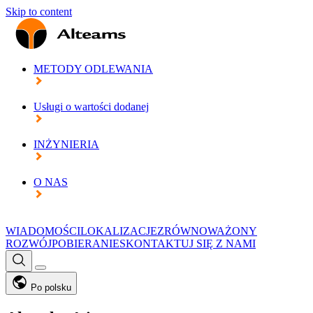
Skip to content
METODY ODLEWANIA
Usługi o wartości dodanej
INŻYNIERIA
O NAS
WIADOMOŚCI
LOKALIZACJE
ZRÓWNOWAŻONY
ROZWÓJ
POBIERANIE
SKONTAKTUJ SIĘ Z NAMI
Po polsku